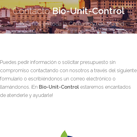
Contacto
Bio-Unit-Control
Trabajamos en toda la Comunidad de Madrid
Puedes pedir información o solicitar presupuesto sin
compromiso contactando con nosotros a través del siguiente
formulario o escribiéndonos un correo electrónico o
llamándonos. ¡En
Bio-Unit-Control
estaremos encantados
de atenderle y ayudarle!